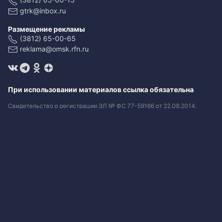
gtrk@inbox.ru
Размещение рекламы
(3812) 65-00-65
reklama@omsk.rfn.ru
При использовании материалов ссылка обязательна
Свидетельство о регистрации ЭЛ № ФС 77-59166 от 22.08.2014.
Выдано Федеральной службой по надзору в сфере связи,
информационных технологий и массовых коммуникаций
(Роскомнадзор).
Учредитель - федеральное государственное унитарное предприятие
«Всероссийская государственная телевизионная и
радиовещательная компания».
Главный редактор - Копейкин Андрей Валерьевич.
Редактор ГТРК - Сафонова Екатерина Евгеньевна.
+7 (3812) 65-00-75 , 65-00-15.
gtrk@inbox.ru
Любое использование текстовых, фото, аудио и видеоматериалов