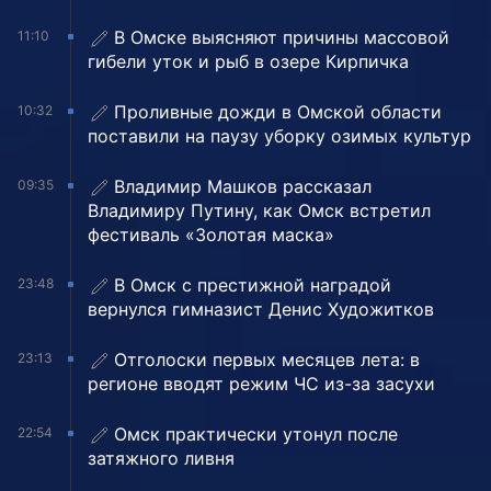
В Омске выясняют причины массовой
11:10
гибели уток и рыб в озере Кирпичка
Проливные дожди в Омской области
10:32
поставили на паузу уборку озимых культур
Владимир Машков рассказал
09:35
Владимиру Путину, как Омск встретил
фестиваль «Золотая маска»
В Омск с престижной наградой
23:48
вернулся гимназист Денис Художитков
Отголоски первых месяцев лета: в
23:13
регионе вводят режим ЧС из-за засухи
Омск практически утонул после
22:54
затяжного ливня