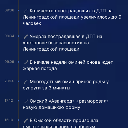
Количество пострадавших в ДТП на
09:36
Ленинградской площади увеличилось до 9
человек
Умерла пострадавшая в ДТП на
09:34
«островке безопасности» на
Ленинградской площади
В начале недели омичей снова ждет
09:09
жаркая погода
Многодетный омич принял роды у
20:14
супруги за 3 минуты
Омский «Авангард» «разморозил»
17:12
новую домашнюю форму
В Омской области произошла
16:10
смертельная авария с лобовым