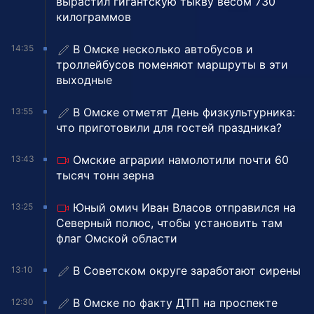
вырастил гигантскую тыкву весом 730
килограммов
В Омске несколько автобусов и
14:35
троллейбусов поменяют маршруты в эти
выходные
В Омске отметят День физкультурника:
13:55
что приготовили для гостей праздника?
Омские аграрии намолотили почти 60
13:43
тысяч тонн зерна
Юный омич Иван Власов отправился на
13:25
Северный полюс, чтобы установить там
флаг Омской области
В Советском округе заработают сирены
13:10
В Омске по факту ДТП на проспекте
12:30