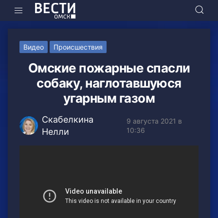
Видео
Происшествия
Омские пожарные спасли
собаку, наглотавшуюся
угарным газом
Скабелкина
9 августа 2021 в
10:36
Нелли