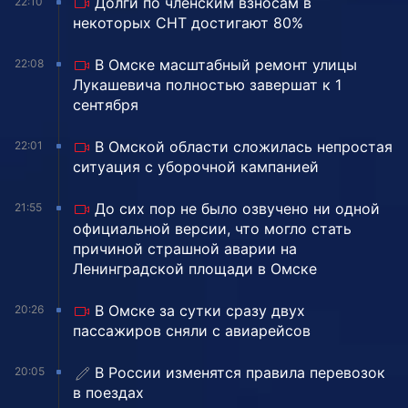
Долги по членским взносам в
22:10
некоторых СНТ достигают 80%
В Омске масштабный ремонт улицы
22:08
Лукашевича полностью завершат к 1
сентября
В Омской области сложилась непростая
22:01
ситуация с уборочной кампанией
До сих пор не было озвучено ни одной
21:55
официальной версии, что могло стать
причиной страшной аварии на
Ленинградской площади в Омске
В Омске за сутки сразу двух
20:26
пассажиров сняли с авиарейсов
В России изменятся правила перевозок
20:05
в поездах