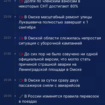
Долги по членским взносам в
22:10
некоторых СНТ достигают 80%
В Омске масштабный ремонт улицы
22:08
Лукашевича полностью завершат к 1
сентября
В Омской области сложилась непростая
22:01
ситуация с уборочной кампанией
До сих пор не было озвучено ни одной
21:55
официальной версии, что могло стать
причиной страшной аварии на
Ленинградской площади в Омске
В Омске за сутки сразу двух
20:26
пассажиров сняли с авиарейсов
В России изменятся правила перевозок
20:05
в поездах