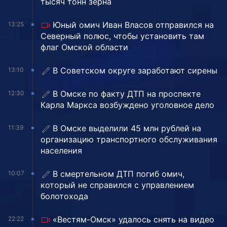
тысяч тонн зерна
Юный омич Иван Власов отправился на
13:25
Северный полюс, чтобы установить там
флаг Омской области
В Советском округе заработают сирены
13:10
В Омске по факту ДТП на проспекте
12:30
Карла Маркса возбуждено уголовное дело
В Омске выделили 45 млн рублей на
11:39
организацию транспортного обслуживания
населения
В смертельном ДТП погиб омич,
10:07
который не справился с управлением
болотохода
«Вестям-Омск» удалось снять на видео
22:22