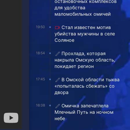
остановочных комплексов
для удобства
маломобильных омичей
Стал известен мотив
19:50
убийства мужчины в селе
Соляное
Прохлада, которая
18:54
накрыла Омскую область,
покидает регион
В Омской области тыква
17:45
«попыталась сбежать» со
двора
Омичка запечатлела
16:38
Млечный Путь на ночном
небе