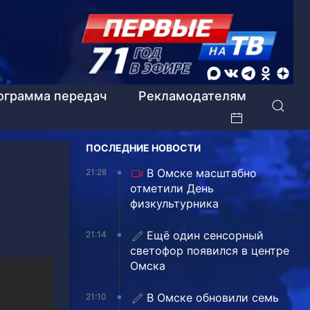
ограмма передач
Рекламодателям
ПОСЛЕДНИЕ НОВОСТИ
В Омске масштабно
21:28
отметили День
физкультурника
Ещё один сенсорный
21:14
светофор появился в центре
Омска
В Омске обновили семь
21:10