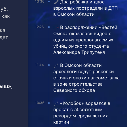
Два ребёнка и двое
13:36
взрослых пострадали в ДТП
уб,
в Омской области
 как
В распоряжении «Вестей
12:26
ка
Омск» оказалось видео с
удет
одним из предполагаемых
убийц омского студента
Александра Трипутеня
В Омской области
11:44
археологи ведут раскопки
стоянки эпохи палеометалла
в зоне строительства
тыш»,
Северного обхода
«Колобок» ворвался в
10:36
прокат с абсолютным
рекордом среди летних
картин