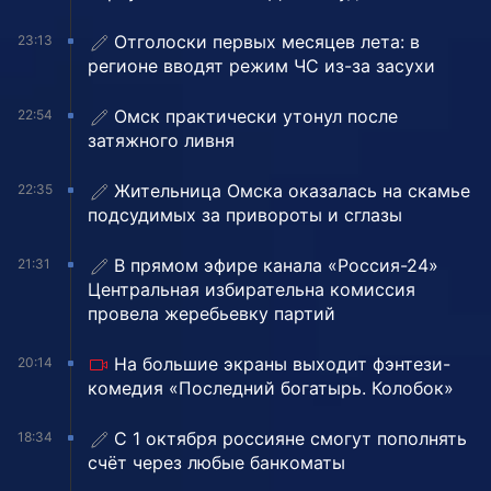
Отголоски первых месяцев лета: в
23:13
регионе вводят режим ЧС из-за засухи
Омск практически утонул после
22:54
затяжного ливня
Жительница Омска оказалась на скамье
22:35
подсудимых за привороты и сглазы
В прямом эфире канала «Россия-24»
21:31
Центральная избирательна комиссия
провела жеребьевку партий
На большие экраны выходит фэнтези-
20:14
комедия «Последний богатырь. Колобок»
С 1 октября россияне смогут пополнять
18:34
счёт через любые банкоматы