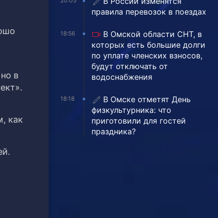
В России изменятся
20:05
правила перевозок в поездах
рошо
В Омской области СНТ, в
18:56
которых есть большие долги
по уплате членских взносов,
будут отключать от
 но в
водоснабжения
ект».
В Омске отметят День
18:18
физкультурника: что
, как
приготовили для гостей
праздника?
ей.