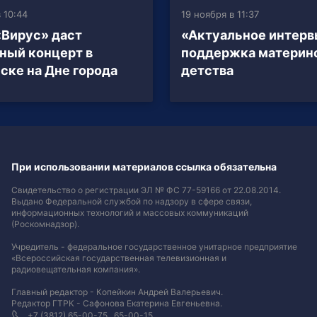
в 10:44
19 ноября в 11:37
«Вирус» даст
«Актуальное интерв
ный концерт в
поддержка материнс
ске на Дне города
детства
При использовании материалов ссылка обязательна
Свидетельство о регистрации ЭЛ № ФС 77-59166 от 22.08.2014.
Выдано Федеральной службой по надзору в сфере связи,
информационных технологий и массовых коммуникаций
(Роскомнадзор).
Учредитель - федеральное государственное унитарное предприятие
«Всероссийская государственная телевизионная и
радиовещательная компания».
Главный редактор - Копейкин Андрей Валерьевич.
Редактор ГТРК - Сафонова Екатерина Евгеньевна.
+7 (3812) 65-00-75 , 65-00-15.