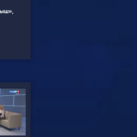
тыш»,