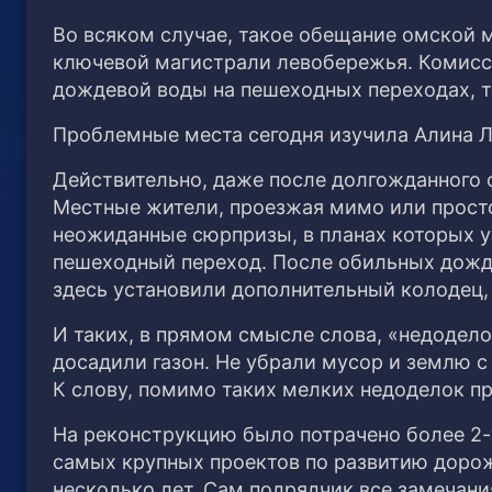
Во всяком случае, такое обещание омской 
ключевой магистрали левобережья. Комисси
дождевой воды на пешеходных переходах, т
Проблемные места сегодня изучила Алина Л
Действительно, даже после долгожданного о
Местные жители, проезжая мимо или просто
неожиданные сюрпризы, в планах которых у п
пешеходный переход. После обильных дожде
здесь установили дополнительный колодец,
И таких, в прямом смысле слова, «недодел
досадили газон. Не убрали мусор и землю с
К слову, помимо таких мелких недоделок 
На реконструкцию было потрачено более 2-у
самых крупных проектов по развитию доро
несколько лет. Сам подрядчик все замечания