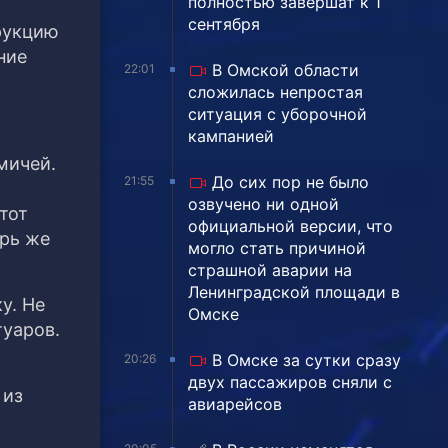
полностью завершат к 1
сентября
рукцию
ние
В Омской области
22:01
сложилась непростая
ситуация с уборочной
кампанией
мичей.
До сих пор не было
21:55
озвучено ни одной
тот
официальной версии, что
ерь же
могло стать причиной
страшной аварии на
Ленинградской площади в
у. Не
Омске
туаров.
В Омске за сутки сразу
20:26
двух пассажиров сняли с
 из
авиарейсов