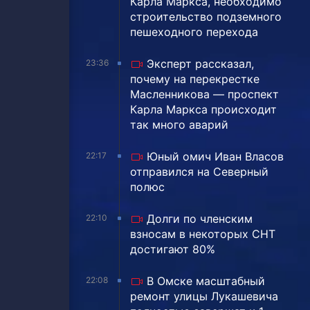
Карла Маркса, необходимо
строительство подземного
пешеходного перехода
Эксперт рассказал,
23:36
почему на перекрестке
Масленникова — проспект
Карла Маркса происходит
так много аварий
Юный омич Иван Власов
22:17
отправился на Северный
полюс
Долги по членским
22:10
взносам в некоторых СНТ
достигают 80%
В Омске масштабный
22:08
ремонт улицы Лукашевича