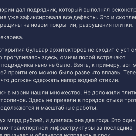
мэрии дал подрядчик, который выполнял реконст
я уже зафиксировала все дефекты. Это и скопле
рещины на новом покрытии, разрушения плитки.
екарева.
ткрытия бульвар архитекторов не сходит с уст о
 прогуливаясь здесь, омичи порой встречают
одрядчика явно не было. Взять, к примеру, вот э
й пройти его можно было разве что вплавь. Теп
 что должен сдержать напор водной стихии.
ок» в мэрии нашли множество. Не доложили плитк
 тропинок. Здесь не привели в порядок стыки тро
продолжаются и масштабные работы.
х млрд рублей, и длилась она два года. Это один
жно-транспортной инфраструктуры за последние
 признает и обязуется исправить в срок.