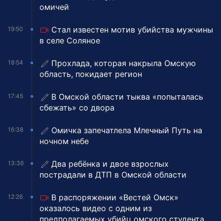
омичей
Стал известен мотив убийства мужчины
19:50
в селе Соляное
Прохлада, которая накрыла Омскую
18:54
область, покидает регион
В Омской области тыква «попыталась
17:45
сбежать» со двора
Омичка запечатлела Млечный Путь на
16:38
ночном небе
Два ребёнка и двое взрослых
13:36
пострадали в ДТП в Омской области
В распоряжении «Вестей Омск»
12:26
оказалось видео с одним из
предполагаемых убийц омского студента