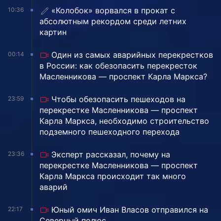
«Колобок» ворвался в прокат с
10:36
абсолютным рекордом среди летних
картин
Один из самых аварийных перекрестков
00:14
в России: как обезопасить перекресток
Масленникова — проспект Карла Маркса?
Чтобы обезопасить пешеходов на
23:59
перекрестке Масленникова — проспект
Карла Маркса, необходимо строительство
подземного пешеходного перехода
Эксперт рассказал, почему на
23:36
перекрестке Масленникова — проспект
Карла Маркса происходит так много
аварий
Юный омич Иван Власов отправился на
22:17
Северный полюс