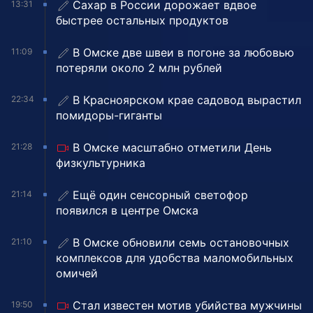
Сахар в России дорожает вдвое
13:31
быстрее остальных продуктов
В Омске две швеи в погоне за любовью
11:09
потеряли около 2 млн рублей
В Красноярском крае садовод вырастил
22:34
помидоры-гиганты
В Омске масштабно отметили День
21:28
физкультурника
Ещё один сенсорный светофор
21:14
появился в центре Омска
В Омске обновили семь остановочных
21:10
комплексов для удобства маломобильных
омичей
Стал известен мотив убийства мужчины
19:50