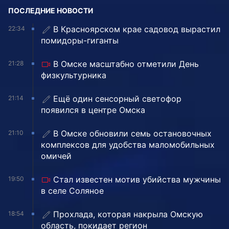
ПОСЛЕДНИЕ НОВОСТИ
В Красноярском крае садовод вырастил
22:34
помидоры-гиганты
В Омске масштабно отметили День
21:28
физкультурника
Ещё один сенсорный светофор
21:14
появился в центре Омска
В Омске обновили семь остановочных
21:10
комплексов для удобства маломобильных
омичей
Стал известен мотив убийства мужчины
19:50
в селе Соляное
Прохлада, которая накрыла Омскую
18:54
область, покидает регион