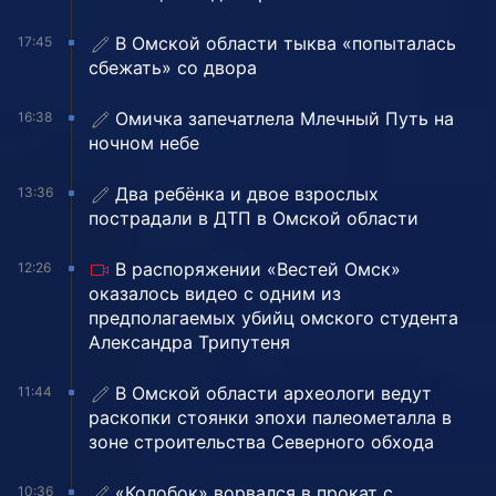
В Омской области тыква «попыталась
17:45
сбежать» со двора
Омичка запечатлела Млечный Путь на
16:38
ночном небе
Два ребёнка и двое взрослых
13:36
пострадали в ДТП в Омской области
В распоряжении «Вестей Омск»
12:26
оказалось видео с одним из
предполагаемых убийц омского студента
Александра Трипутеня
В Омской области археологи ведут
11:44
раскопки стоянки эпохи палеометалла в
зоне строительства Северного обхода
«Колобок» ворвался в прокат с
10:36