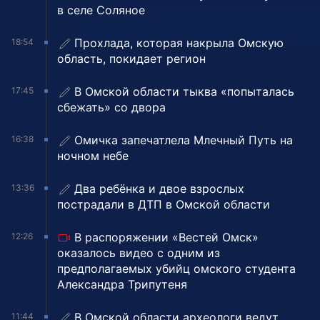
в селе Соляное
Прохлада, которая накрыла Омскую
18:54
область, покидает регион
В Омской области тыква «попыталась
17:45
сбежать» со двора
Омичка запечатлела Млечный Путь на
16:38
ночном небе
Два ребёнка и двое взрослых
13:36
пострадали в ДТП в Омской области
В распоряжении «Вестей Омск»
12:26
оказалось видео с одним из
предполагаемых убийц омского студента
Александра Трипутеня
В Омской области археологи ведут
11:44