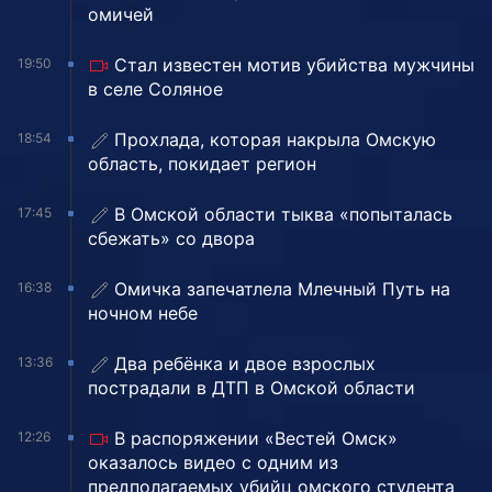
омичей
Стал известен мотив убийства мужчины
19:50
в селе Соляное
Прохлада, которая накрыла Омскую
18:54
область, покидает регион
В Омской области тыква «попыталась
17:45
сбежать» со двора
Омичка запечатлела Млечный Путь на
16:38
ночном небе
Два ребёнка и двое взрослых
13:36
пострадали в ДТП в Омской области
В распоряжении «Вестей Омск»
12:26
оказалось видео с одним из
предполагаемых убийц омского студента