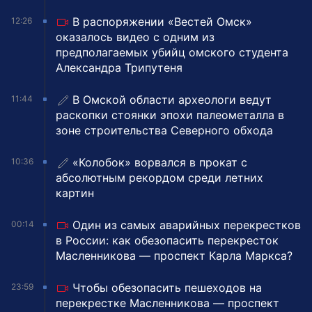
В распоряжении «Вестей Омск»
12:26
оказалось видео с одним из
предполагаемых убийц омского студента
Александра Трипутеня
В Омской области археологи ведут
11:44
раскопки стоянки эпохи палеометалла в
зоне строительства Северного обхода
«Колобок» ворвался в прокат с
10:36
абсолютным рекордом среди летних
картин
Один из самых аварийных перекрестков
00:14
в России: как обезопасить перекресток
Масленникова — проспект Карла Маркса?
Чтобы обезопасить пешеходов на
23:59
перекрестке Масленникова — проспект