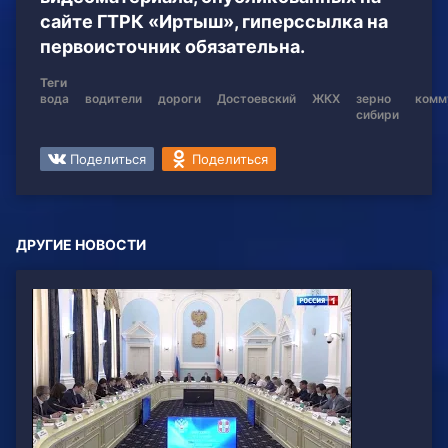
сайте ГТРК «Иртыш», гиперссылка на
первоисточник обязательна.
Теги
вода
водители
дороги
Достоевский
ЖКХ
зерно
комм
сибири
Поделиться
Поделиться
ДРУГИЕ НОВОСТИ