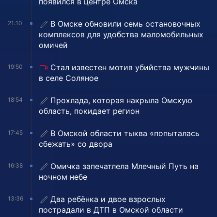
появился в центре Омска
В Омске обновили семь остановочных
21:10
комплексов для удобства маломобильных
омичей
Стал известен мотив убийства мужчины
19:50
в селе Соляное
Прохлада, которая накрыла Омскую
18:54
область, покидает регион
В Омской области тыква «попыталась
17:45
сбежать» со двора
Омичка запечатлела Млечный Путь на
16:38
ночном небе
Два ребёнка и двое взрослых
13:36
пострадали в ДТП в Омской области