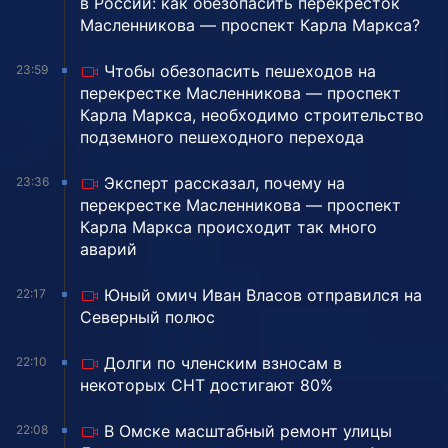
в России: как обезопасить перекресток
Масленникова — проспект Карла Маркса?
Чтобы обезопасить пешеходов на
23:59
перекрестке Масленникова — проспект
Карла Маркса, необходимо строительство
подземного пешеходного перехода
Эксперт рассказал, почему на
23:36
перекрестке Масленникова — проспект
Карла Маркса происходит так много
аварий
Юный омич Иван Власов отправился на
22:17
Северный полюс
Долги по членским взносам в
22:10
некоторых СНТ достигают 80%
В Омске масштабный ремонт улицы
22:08