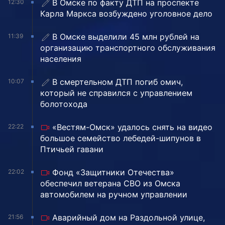
В Омске по факту ДТП на проспекте
12:30
Карла Маркса возбуждено уголовное дело
В Омске выделили 45 млн рублей на
11:39
организацию транспортного обслуживания
населения
В смертельном ДТП погиб омич,
10:07
который не справился с управлением
болотохода
«Вестям-Омск» удалось снять на видео
22:22
большое семейство лебедей-шипунов в
Птичьей гавани
Фонд «Защитники Отечества»
22:02
обеспечил ветерана СВО из Омска
автомобилем на ручном управлении
Аварийный дом на Раздольной улице,
21:56