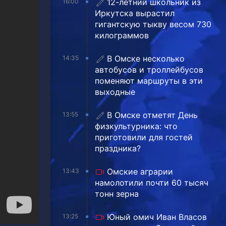
12-летний школьник из
16:00
Иркутска вырастил
гигантскую тыкву весом 730
килограммов
В Омске несколько
14:35
автобусов и троллейбусов
поменяют маршруты в эти
выходные
В Омске отметят День
13:55
физкультурника: что
приготовили для гостей
праздника?
Омские аграрии
13:43
намолотили почти 60 тысяч
тонн зерна
Юный омич Иван Власов
13:25