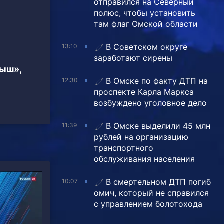
отправился на Северный
полюс, чтобы установить
там флаг Омской области
В Советском округе
13:10
заработают сирены
тыш»,
В Омске по факту ДТП на
12:30
проспекте Карла Маркса
возбуждено уголовное дело
В Омске выделили 45 млн
11:39
рублей на организацию
транспортного
обслуживания населения
В смертельном ДТП погиб
10:07
омич, который не справился
с управлением болотохода