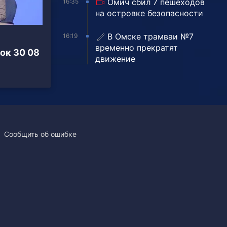
Омич сбил 7 пешеходов
16:35
на островке безопасности
В Омске трамваи №7
16:19
временно прекратят
ок 30 08
движение
Сообщить об ошибке