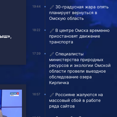
30-градусная жара опять
19:44
планирует вернуться в
Омскую область
В центре Омска временно
18:22
приостановят движение
тыш»,
транспорта
Специалисты
17:39
министерства природных
ресурсов и экологии Омской
области провели выездное
обследование озера
Кирпичка
Россияне жалуются на
16:57
массовый сбой в работе
ряда сайтов