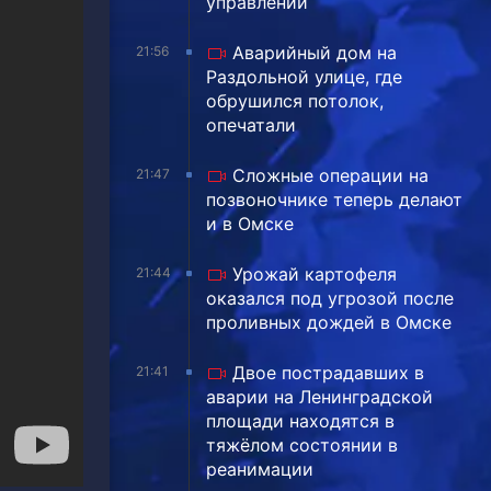
управлении
Аварийный дом на
21:56
Раздольной улице, где
обрушился потолок,
опечатали
Сложные операции на
21:47
позвоночнике теперь делают
и в Омске
Урожай картофеля
21:44
оказался под угрозой после
проливных дождей в Омске
Двое пострадавших в
21:41
аварии на Ленинградской
площади находятся в
тяжёлом состоянии в
реанимации