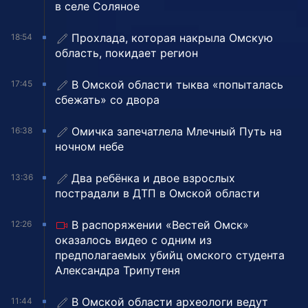
в селе Соляное
Прохлада, которая накрыла Омскую
18:54
область, покидает регион
В Омской области тыква «попыталась
17:45
сбежать» со двора
Омичка запечатлела Млечный Путь на
16:38
ночном небе
Два ребёнка и двое взрослых
13:36
пострадали в ДТП в Омской области
В распоряжении «Вестей Омск»
12:26
оказалось видео с одним из
предполагаемых убийц омского студента
Александра Трипутеня
В Омской области археологи ведут
11:44