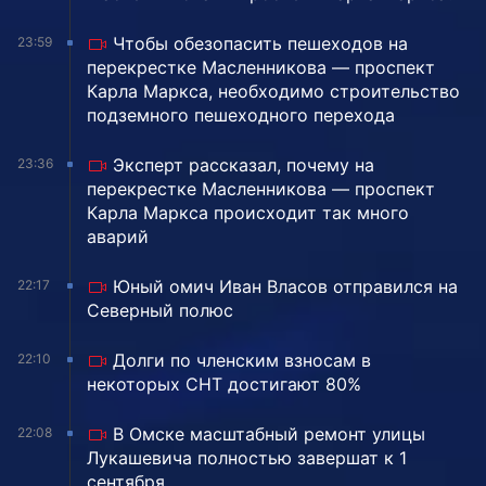
Чтобы обезопасить пешеходов на
23:59
перекрестке Масленникова — проспект
Карла Маркса, необходимо строительство
подземного пешеходного перехода
Эксперт рассказал, почему на
23:36
перекрестке Масленникова — проспект
Карла Маркса происходит так много
аварий
Юный омич Иван Власов отправился на
22:17
Северный полюс
Долги по членским взносам в
22:10
некоторых СНТ достигают 80%
В Омске масштабный ремонт улицы
22:08
Лукашевича полностью завершат к 1
сентября