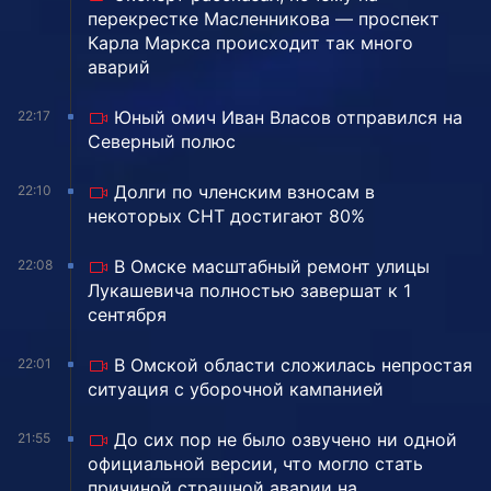
перекрестке Масленникова — проспект
Карла Маркса происходит так много
аварий
Юный омич Иван Власов отправился на
22:17
Северный полюс
Долги по членским взносам в
22:10
некоторых СНТ достигают 80%
В Омске масштабный ремонт улицы
22:08
Лукашевича полностью завершат к 1
сентября
В Омской области сложилась непростая
22:01
ситуация с уборочной кампанией
До сих пор не было озвучено ни одной
21:55
официальной версии, что могло стать
причиной страшной аварии на