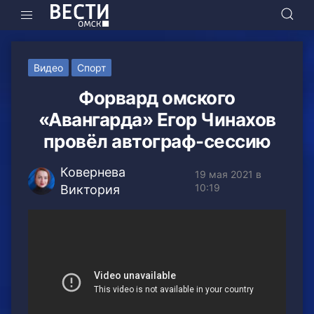
Видео
Спорт
Форвард омского
«Авангарда» Егор Чинахов
провёл автограф-сессию
Ковернева
19 мая 2021 в
10:19
Виктория