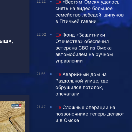
«Вестям-Омск» удалось
22:22
снять на видео большое
семейство лебедей-шипунов
в Птичьей гавани
Фонд «Защитники
22:02
тыш»,
Отечества» обеспечил
ветерана СВО из Омска
автомобилем на ручном
управлении
Аварийный дом на
21:56
Раздольной улице, где
обрушился потолок,
опечатали
Сложные операции на
21:47
позвоночнике теперь делают
и в Омске