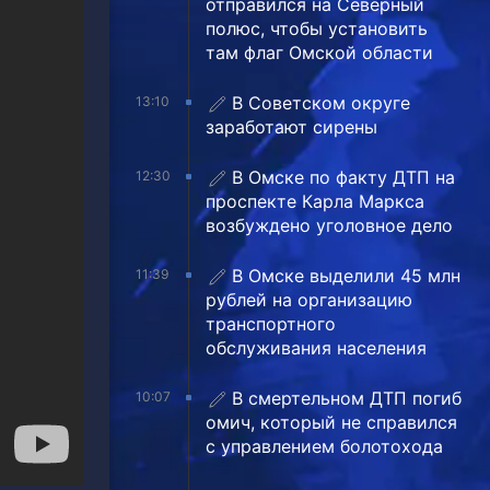
отправился на Северный
полюс, чтобы установить
там флаг Омской области
В Советском округе
13:10
заработают сирены
В Омске по факту ДТП на
12:30
проспекте Карла Маркса
возбуждено уголовное дело
В Омске выделили 45 млн
11:39
рублей на организацию
транспортного
обслуживания населения
В смертельном ДТП погиб
10:07
омич, который не справился
с управлением болотохода