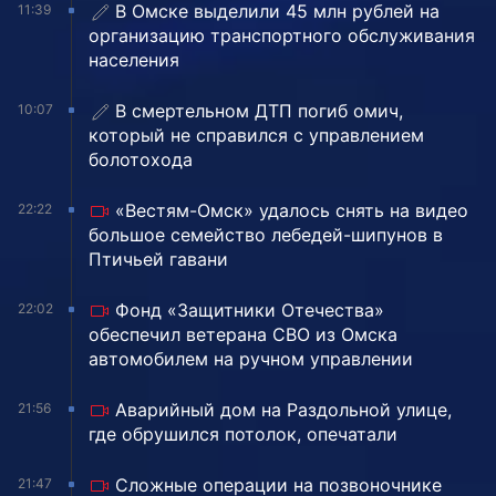
В Омске выделили 45 млн рублей на
11:39
организацию транспортного обслуживания
населения
В смертельном ДТП погиб омич,
10:07
который не справился с управлением
болотохода
«Вестям-Омск» удалось снять на видео
22:22
большое семейство лебедей-шипунов в
Птичьей гавани
Фонд «Защитники Отечества»
22:02
обеспечил ветерана СВО из Омска
автомобилем на ручном управлении
Аварийный дом на Раздольной улице,
21:56
где обрушился потолок, опечатали
Сложные операции на позвоночнике
21:47