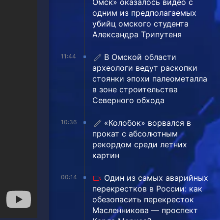
Омск» оказалось видео с
одним из предполагаемых
убийц омского студента
Александра Трипутеня
В Омской области
11:44
археологи ведут раскопки
стоянки эпохи палеометалла
в зоне строительства
Северного обхода
«Колобок» ворвался в
10:36
прокат с абсолютным
рекордом среди летних
картин
Один из самых аварийных
00:14
перекрестков в России: как
обезопасить перекресток
Масленникова — проспект