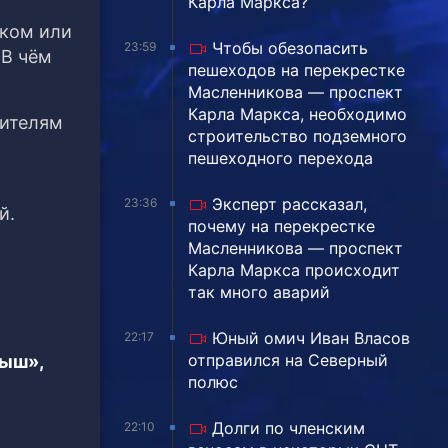
Карла Маркса?
иком или
Чтобы обезопасить
23:59
 В чём
пешеходов на перекрестке
Масленникова — проспект
Карла Маркса, необходимо
дителям
строительство подземного
пешеходного перехода
Эксперт рассказал,
23:36
й.
почему на перекрестке
Масленникова — проспект
Карла Маркса происходит
так много аварий
Юный омич Иван Власов
22:17
отправился на Северный
тыш»,
полюс
Долги по членским
22:10