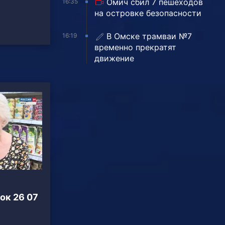
Омич сбил 7 пешеходов
16:35
на островке безопасности
В Омске трамваи №7
16:19
временно прекратят
движение
ок 26 07