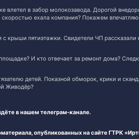
ске влетел в забор молокозавода. Дорогой внедо
кой скоростью ехала компания? Покажем впечатля
я с крыши пятиэтажки. Свидетели ЧП рассказали 
площадке? И кто отвечает за ремонт дома? След
тязателю детей. Показной обморок, крики и скан
ей Живодёр?
дёте в нашем телеграм-канале.
еоматериала, опубликованных на сайте ГТРК «Ир