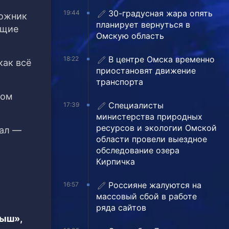
30-градусная жара опять
19:44
рожник
планирует вернуться в
ющие
Омскую область
В центре Омска временно
18:22
как всё
приостановят движение
транспорта
ком
Специалисты
17:39
министерства природных
ресурсов и экологии Омской
дал —
области провели выездное
обследование озера
Кирпичка
Россияне жалуются на
16:57
массовый сбой в работе
ряда сайтов
тыш»,