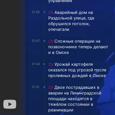
управлении
Аварийный дом на
21:56
Раздольной улице, где
обрушился потолок,
опечатали
Сложные операции на
21:47
позвоночнике теперь делают
и в Омске
Урожай картофеля
21:44
оказался под угрозой после
проливных дождей в Омске
Двое пострадавших в
21:41
аварии на Ленинградской
площади находятся в
тяжёлом состоянии в
реанимации