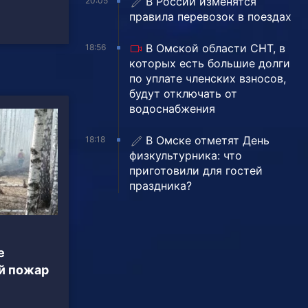
В России изменятся
20:05
правила перевозок в поездах
В Омской области СНТ, в
18:56
которых есть большие долги
по уплате членских взносов,
будут отключать от
водоснабжения
В Омске отметят День
18:18
физкультурника: что
приготовили для гостей
праздника?
е
й пожар