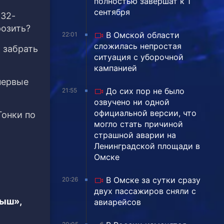
полностью завершат к 1
сентября
 32-
розить?
В Омской области
22:01
сложилась непростая
 забрать
ситуация с уборочной
кампанией
первые
До сих пор не было
21:55
озвучено ни одной
официальной версии, что
Гонки по
могло стать причиной
страшной аварии на
Ленинградской площади в
Омске
В Омске за сутки сразу
20:26
двух пассажиров сняли с
тыш»,
авиарейсов