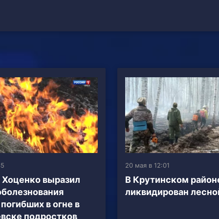
45
20 мая в 12:01
 Хоценко выразил
В Крутинском район
оболезнования
ликвидирован лесно
погибших в огне в
вске подростков