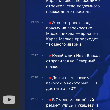
Карла Маркса, необходимо
строительство подземного
пешеходного перехода
Эксперт рассказал,
23:36
почему на перекрестке
Масленникова — проспект
Карла Маркса происходит
так много аварий
Юный омич Иван Власов
22:17
отправился на Северный
полюс
Долги по членским
22:10
взносам в некоторых СНТ
достигают 80%
В Омске масштабный
22:08
ремонт улицы Лукашевича