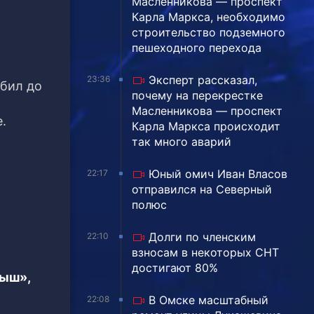
Масленникова — проспект
Карла Маркса, необходимо
строительство подземного
пешеходного перехода
Эксперт рассказал,
23:36
абил до
почему на перекрестке
Масленникова — проспект
.
Карла Маркса происходит
так много аварий
Юный омич Иван Власов
22:17
отправился на Северный
полюс
Долги по членским
22:10
взносам в некоторых СНТ
достигают 80%
тыш»,
В Омске масштабный
22:08