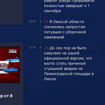
ремонт улицы Лукашевича
полностью завершат к 1
сентября
В Омской области
22:01
сложилась непростая
ситуация с уборочной
кампанией
До сих пор не было
21:55
озвучено ни одной
официальной версии, что
могло стать причиной
страшной аварии на
Ленинградской площади в
Омске
р от 8