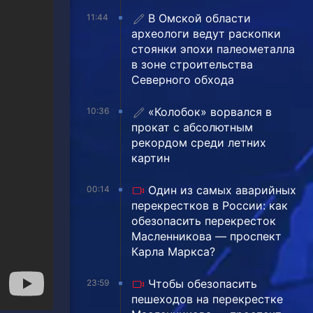
В Омской области
11:44
археологи ведут раскопки
стоянки эпохи палеометалла
в зоне строительства
Северного обхода
«Колобок» ворвался в
10:36
прокат с абсолютным
рекордом среди летних
картин
Один из самых аварийных
00:14
перекрестков в России: как
обезопасить перекресток
Масленникова — проспект
Карла Маркса?
Чтобы обезопасить
23:59
пешеходов на перекрестке