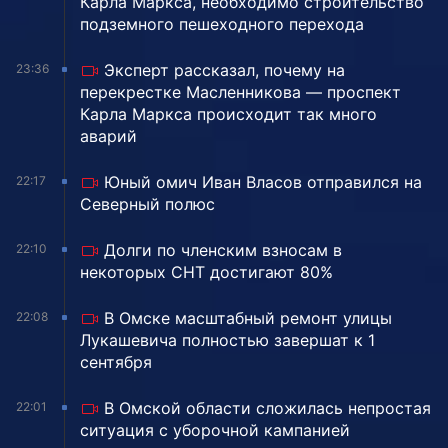
Карла Маркса, необходимо строительство
подземного пешеходного перехода
Эксперт рассказал, почему на
23:36
перекрестке Масленникова — проспект
Карла Маркса происходит так много
аварий
Юный омич Иван Власов отправился на
22:17
Северный полюс
Долги по членским взносам в
22:10
некоторых СНТ достигают 80%
В Омске масштабный ремонт улицы
22:08
Лукашевича полностью завершат к 1
сентября
В Омской области сложилась непростая
22:01
ситуация с уборочной кампанией