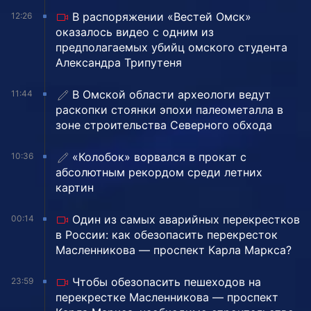
В распоряжении «Вестей Омск»
12:26
оказалось видео с одним из
предполагаемых убийц омского студента
Александра Трипутеня
В Омской области археологи ведут
11:44
раскопки стоянки эпохи палеометалла в
зоне строительства Северного обхода
«Колобок» ворвался в прокат с
10:36
абсолютным рекордом среди летних
картин
Один из самых аварийных перекрестков
00:14
в России: как обезопасить перекресток
Масленникова — проспект Карла Маркса?
Чтобы обезопасить пешеходов на
23:59
перекрестке Масленникова — проспект