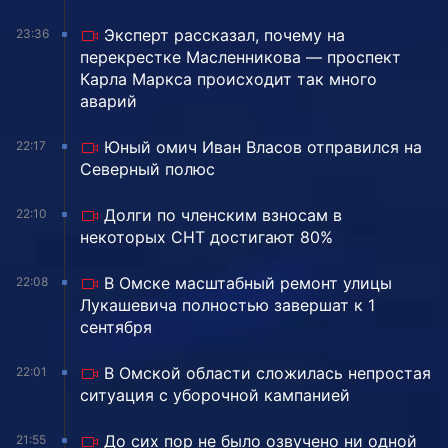
Эксперт рассказал, почему на
23:36
перекрестке Масленникова — проспект
Карла Маркса происходит так много
аварий
Юный омич Иван Власов отправился на
22:17
Северный полюс
Долги по членским взносам в
22:10
некоторых СНТ достигают 80%
В Омске масштабный ремонт улицы
22:08
Лукашевича полностью завершат к 1
сентября
В Омской области сложилась непростая
22:01
ситуация с уборочной кампанией
До сих пор не было озвучено ни одной
21:55