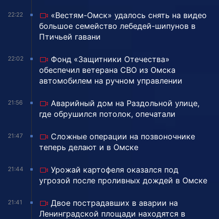
«Вестям-Омск» удалось снять на видео
22:22
большое семейство лебедей-шипунов в
Птичьей гавани
Фонд «Защитники Отечества»
22:02
обеспечил ветерана СВО из Омска
автомобилем на ручном управлении
Аварийный дом на Раздольной улице,
21:56
где обрушился потолок, опечатали
Сложные операции на позвоночнике
21:47
теперь делают и в Омске
Урожай картофеля оказался под
21:44
угрозой после проливных дождей в Омске
Двое пострадавших в аварии на
21:41
Ленинградской площади находятся в