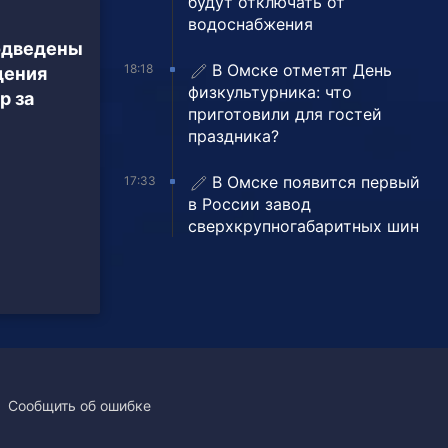
будут отключать от
водоснабжения
одведены
В Омске отметят День
18:18
дения
физкультурника: что
р за
приготовили для гостей
праздника?
В Омске появится первый
17:33
в России завод
сверхкрупногабаритных шин
Сообщить об ошибке