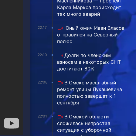
Масленникова — проспект
Карла Маркса происходит
так много аварий
Юный омич Иван Власов
22:17
отправился на Северный
полюс
Долги по членским
22:10
взносам в некоторых СНТ
достигают 80%
В Омске масштабный
22:08
ремонт улицы Лукашевича
полностью завершат к 1
сентября
В Омской области
22:01
сложилась непростая
ситуация с уборочной