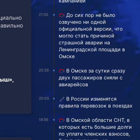
кампанией
До сих пор не было
21:55
ициально
озвучено ни одной
равильно
официальной версии, что
могло стать причиной
страшной аварии на
Ленинградской площади в
Омске
В Омске за сутки сразу
20:26
двух пассажиров сняли с
тыш»,
авиарейсов
В России изменятся
20:05
правила перевозок в поездах
В Омской области СНТ, в
18:56
которых есть большие долги
по уплате членских взносов,