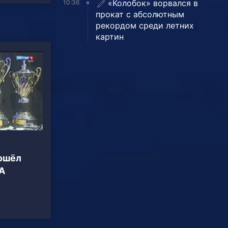
«Колобок» ворвался в
10:36
прокат с абсолютным
рекордом среди летних
картин
ошёл
А