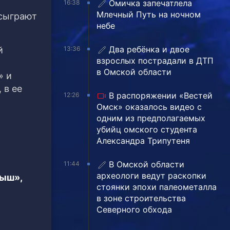
Омичка запечатлела
16:38
Млечный Путь на ночном
 сыграют
небе
Два ребёнка и двое
13:36
й
взрослых пострадали в ДТП
в Омской области
» и
 в ее
В распоряжении «Вестей
12:26
Омск» оказалось видео с
одним из предполагаемых
убийц омского студента
Александра Трипутеня
В Омской области
11:44
археологи ведут раскопки
тыш»,
стоянки эпохи палеометалла
в зоне строительства
Северного обхода