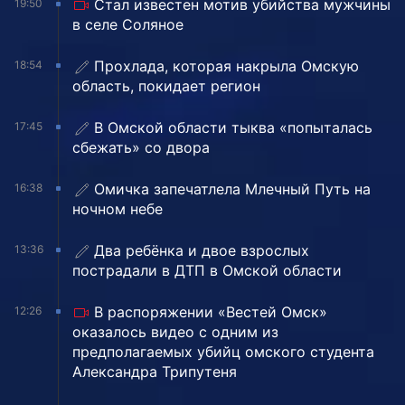
Стал известен мотив убийства мужчины
19:50
в селе Соляное
Прохлада, которая накрыла Омскую
18:54
область, покидает регион
В Омской области тыква «попыталась
17:45
сбежать» со двора
Омичка запечатлела Млечный Путь на
16:38
ночном небе
Два ребёнка и двое взрослых
13:36
пострадали в ДТП в Омской области
В распоряжении «Вестей Омск»
12:26
оказалось видео с одним из
предполагаемых убийц омского студента
Александра Трипутеня