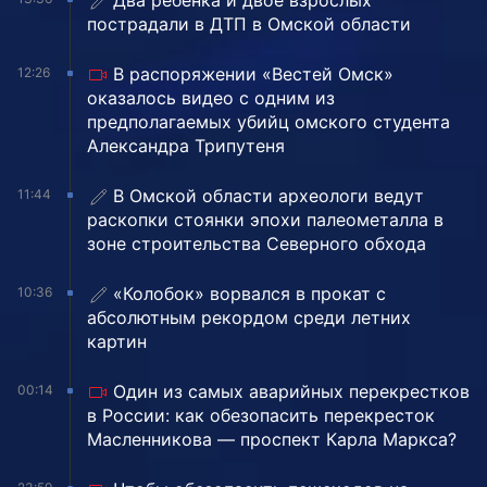
Два ребёнка и двое взрослых
пострадали в ДТП в Омской области
В распоряжении «Вестей Омск»
12:26
оказалось видео с одним из
предполагаемых убийц омского студента
Александра Трипутеня
В Омской области археологи ведут
11:44
раскопки стоянки эпохи палеометалла в
зоне строительства Северного обхода
«Колобок» ворвался в прокат с
10:36
абсолютным рекордом среди летних
картин
Один из самых аварийных перекрестков
00:14
в России: как обезопасить перекресток
Масленникова — проспект Карла Маркса?