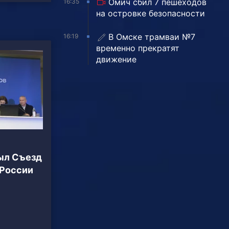
Омич сбил 7 пешеходов
16:35
на островке безопасности
В Омске трамваи №7
16:19
временно прекратят
движение
ыл Съезд
 России