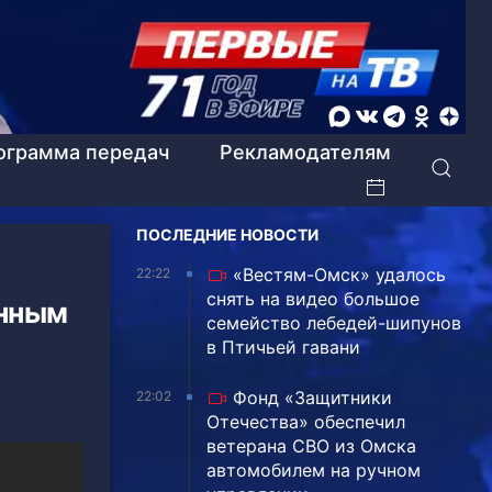
ограмма передач
Рекламодателям
ПОСЛЕДНИЕ НОВОСТИ
«Вестям-Омск» удалось
22:22
снять на видео большое
енным
семейство лебедей-шипунов
в Птичьей гавани
Фонд «Защитники
22:02
Отечества» обеспечил
ветерана СВО из Омска
автомобилем на ручном