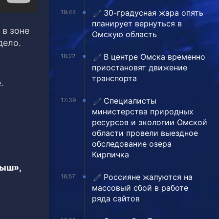
30-градусная жара опять
19:44
планирует вернуться в
 в зоне
Омскую область
дело.
В центре Омска временно
18:22
приостановят движение
транспорта
.
Специалисты
17:39
министерства природных
ресурсов и экологии Омской
области провели выездное
обследование озера
Кирпичка
тыш»,
Россияне жалуются на
16:57
массовый сбой в работе
ряда сайтов