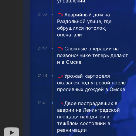
управлении
Аварийный дом на
21:56
Раздольной улице, где
обрушился потолок,
опечатали
Сложные операции на
21:47
позвоночнике теперь делают
и в Омске
Урожай картофеля
21:44
оказался под угрозой после
проливных дождей в Омске
Двое пострадавших в
21:41
аварии на Ленинградской
площади находятся в
тяжёлом состоянии в
реанимации