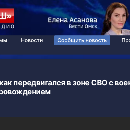
ммы
Новости
Сообщить новость
Пр
 как передвигался в зоне СВО с во
ровождением