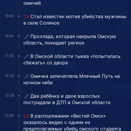
омичей
Стал известен мотив убийства мужчины
19:50
в селе Соляное
Прохлада, которая накрыла Омскую
18:54
область, покидает регион
В Омской области тыква «попыталась
17:45
сбежать» со двора
Омичка запечатлела Млечный Путь на
16:38
ночном небе
Два ребёнка и двое взрослых
13:36
пострадали в ДТП в Омской области
В распоряжении «Вестей Омск»
12:26
оказалось видео с одним из
предполагаемых убийц омского студента