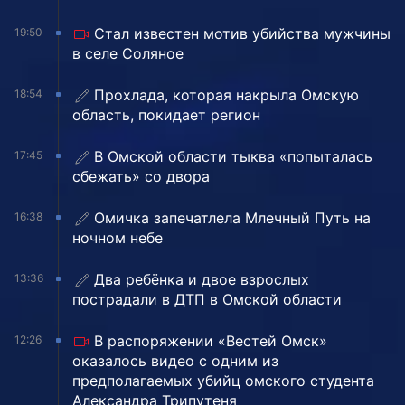
Стал известен мотив убийства мужчины
19:50
в селе Соляное
Прохлада, которая накрыла Омскую
18:54
область, покидает регион
В Омской области тыква «попыталась
17:45
сбежать» со двора
Омичка запечатлела Млечный Путь на
16:38
ночном небе
Два ребёнка и двое взрослых
13:36
пострадали в ДТП в Омской области
В распоряжении «Вестей Омск»
12:26
оказалось видео с одним из
предполагаемых убийц омского студента
Александра Трипутеня