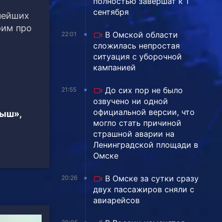
полностью завершат к 1
сентября
нейших
рим про
В Омской области
22:01
сложилась непростая
ситуация с уборочной
кампанией
До сих пор не было
21:55
озвучено ни одной
официальной версии, что
тыш»,
могло стать причиной
страшной аварии на
Ленинградской площади в
Омске
В Омске за сутки сразу
20:26
двух пассажиров сняли с
авиарейсов