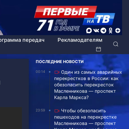
ограмма передач
Рекламодателям
ПОСЛЕДНИЕ НОВОСТИ
Один из самых аварийных
00:14
перекрестков в России: как
и
обезопасить перекресток
Масленникова — проспект
Карла Маркса?
Чтобы обезопасить
23:59
пешеходов на перекрестке
Масленникова — проспект