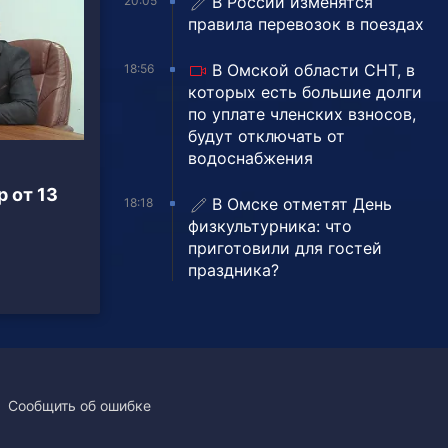
В России изменятся
20:05
правила перевозок в поездах
В Омской области СНТ, в
18:56
которых есть большие долги
по уплате членских взносов,
будут отключать от
водоснабжения
р от 13
В Омске отметят День
18:18
физкультурника: что
приготовили для гостей
праздника?
Сообщить об ошибке