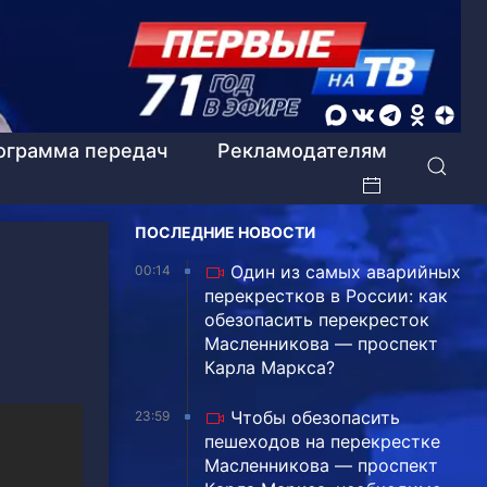
ограмма передач
Рекламодателям
ПОСЛЕДНИЕ НОВОСТИ
Один из самых аварийных
00:14
перекрестков в России: как
обезопасить перекресток
Масленникова — проспект
Карла Маркса?
Чтобы обезопасить
23:59
пешеходов на перекрестке
Масленникова — проспект