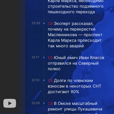
Карла Маркса, необходимо
строительство подземного
пешеходного перехода
Эксперт рассказал,
23:36
почему на перекрестке
Масленникова — проспект
Карла Маркса происходит
так много аварий
Юный омич Иван Власов
22:17
отправился на Северный
полюс
Долги по членским
22:10
взносам в некоторых СНТ
достигают 80%
В Омске масштабный
22:08
ремонт улицы Лукашевича