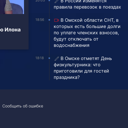
В России изменятся
20:05
правила перевозок в поездах
В Омской области СНТ, в
18:56
которых есть большие долги
ю Илона
по уплате членских взносов,
будут отключать от
водоснабжения
В Омске отметят День
18:18
физкультурника: что
приготовили для гостей
праздника?
Сообщить об ошибке