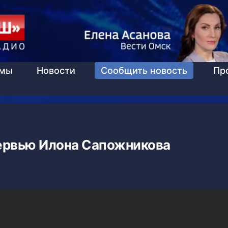
ммы
Новости
Сообщить новость
Пр
ервью Илона Сапожникова