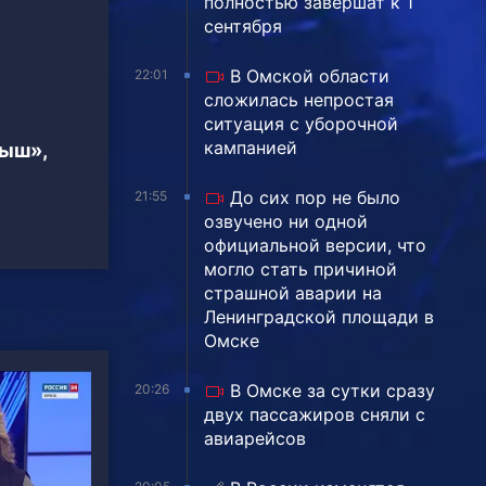
полностью завершат к 1
сентября
В Омской области
22:01
сложилась непростая
ситуация с уборочной
кампанией
тыш»,
До сих пор не было
21:55
озвучено ни одной
официальной версии, что
могло стать причиной
страшной аварии на
Ленинградской площади в
Омске
В Омске за сутки сразу
20:26
двух пассажиров сняли с
авиарейсов