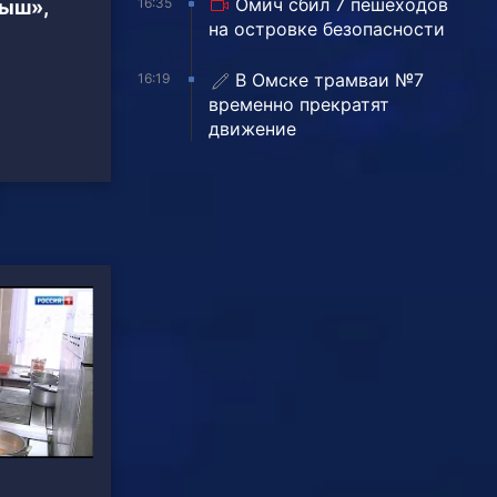
Омич сбил 7 пешеходов
16:35
тыш»,
на островке безопасности
В Омске трамваи №7
16:19
временно прекратят
движение