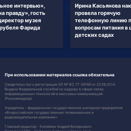
ьное интервью»,
Ирина Касьянова на
на правду», гость
провела горячую
директор музея
телефонную линию 
рубеля Фарида
вопросам питания в 
детских садах
При использовании материалов ссылка обязательна
Свидетельство о регистрации ЭЛ № ФС 77-59166 от 22.08.2014.
Выдано Федеральной службой по надзору в сфере связи,
информационных технологий и массовых коммуникаций
(Роскомнадзор).
Учредитель - федеральное государственное унитарное предприятие
«Всероссийская государственная телевизионная и
радиовещательная компания».
Главный редактор - Копейкин Андрей Валерьевич.