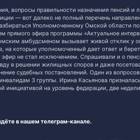
я, вопросы правильности назначения пенсий и л
иции — вот далеко не полный перечень направле
разбираться Уполномоченному Омской области по
тем прямого эфира программы «Актуальное интерв
с омским амбудсменом вызывает живой отклик у о
, на которые уполномоченный дает ответ и бере
 эфир не стал исключением. Спрашивали и о пенс
вду в решении жилищных споров и даже посетов
ение судебных постановлений. Один из вопросов
нвалидам 3 группы. Ирина Касьянова призналась
й инициативой на уровень федерации, две недели
дёте в нашем телеграм-канале.