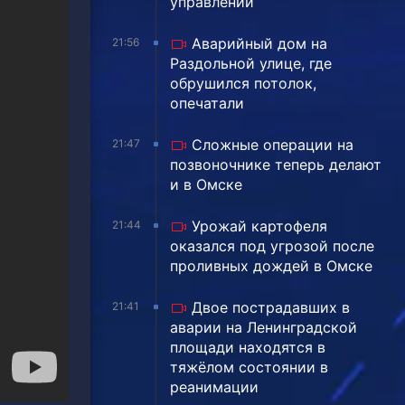
управлении
Аварийный дом на
21:56
Раздольной улице, где
обрушился потолок,
опечатали
Сложные операции на
21:47
позвоночнике теперь делают
и в Омске
Урожай картофеля
21:44
оказался под угрозой после
проливных дождей в Омске
Двое пострадавших в
21:41
аварии на Ленинградской
площади находятся в
тяжёлом состоянии в
реанимации