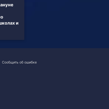
кануне
по
школах и
Сообщить об ошибке