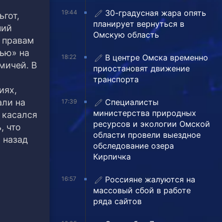
30-градусная жара опять
19:44
ьгот,
планирует вернуться в
ний
Омскую область
 правам
ью» на
В центре Омска временно
18:22
мичей. В
приостановят движение
т
транспорта
иях,
Специалисты
али на
17:39
министерства природных
 касался
ресурсов и экологии Омской
, что
области провели выездное
 назад
обследование озера
Кирпичка
Россияне жалуются на
16:57
массовый сбой в работе
ряда сайтов