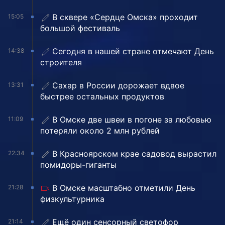
В сквере «Сердце Омска» проходит
15:05
большой фестиваль
Сегодня в нашей стране отмечают День
14:38
строителя
Сахар в России дорожает вдвое
13:31
быстрее остальных продуктов
В Омске две швеи в погоне за любовью
11:09
потеряли около 2 млн рублей
В Красноярском крае садовод вырастил
22:34
помидоры-гиганты
В Омске масштабно отметили День
21:28
физкультурника
Ещё один сенсорный светофор
21:14