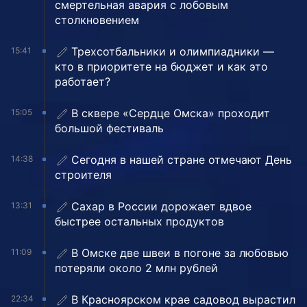
смертельная авария с лобовым
столкновением
Трехсотбальники и олимпиадники —
15:41
кто в приоритете на бюджет и как это
работает?
В сквере «Сердце Омска» проходит
15:05
большой фестиваль
Сегодня в нашей стране отмечают День
14:38
строителя
Сахар в России дорожает вдвое
13:31
быстрее остальных продуктов
В Омске две швеи в погоне за любовью
11:09
потеряли около 2 млн рублей
В Красноярском крае садовод вырастил
22:34