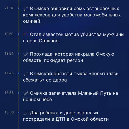
В Омске обновили семь остановочных
21:10
комплексов для удобства маломобильных
омичей
Стал известен мотив убийства мужчины
19:50
в селе Соляное
Прохлада, которая накрыла Омскую
18:54
область, покидает регион
В Омской области тыква «попыталась
17:45
сбежать» со двора
Омичка запечатлела Млечный Путь на
16:38
ночном небе
Два ребёнка и двое взрослых
13:36
пострадали в ДТП в Омской области