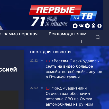
ограмма передач
Рекламодателям
ПОСЛЕДНИЕ НОВОСТИ
«Вестям-Омск» удалось
22:22
снять на видео большое
ссией
семейство лебедей-шипунов
в Птичьей гавани
Фонд «Защитники
22:02
Отечества» обеспечил
ветерана СВО из Омска
автомобилем на ручном