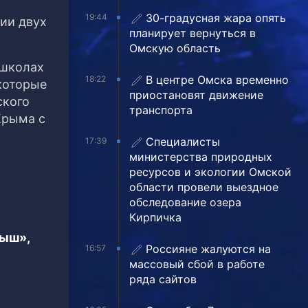
30-градусная жара опять
19:44
ции двух
планирует вернуться в
Омскую область
 школах
В центре Омска временно
18:22
которые
приостановят движение
ского
транспорта
Крыма с
Специалисты
17:39
министерства природных
ресурсов и экологии Омской
области провели выездное
обследование озера
Кирпичка
тыш»,
Россияне жалуются на
16:57
массовый сбой в работе
ряда сайтов