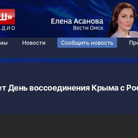
ммы
Новости
Сообщить новость
Пр
ет День воссоединения Крыма с Ро