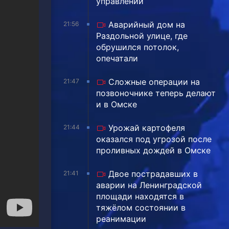
управлении
Аварийный дом на
21:56
Раздольной улице, где
обрушился потолок,
опечатали
Сложные операции на
21:47
позвоночнике теперь делают
и в Омске
Урожай картофеля
21:44
оказался под угрозой после
проливных дождей в Омске
Двое пострадавших в
21:41
аварии на Ленинградской
площади находятся в
тяжёлом состоянии в
реанимации