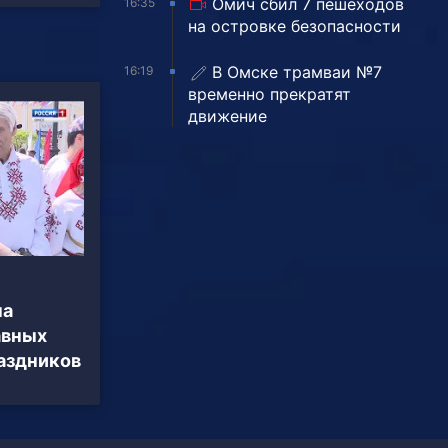
Омич сбил 7 пешеходов
16:35
на островке безопасности
В Омске трамваи №7
16:19
временно прекратят
движение
на
авных
аздников