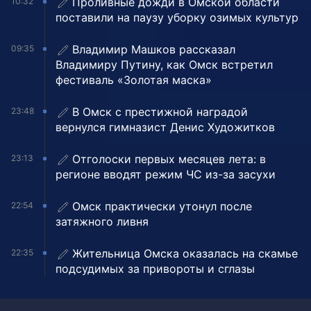
Проливные дожди в Омской области
10:32
поставили на паузу уборку озимых культур
Владимир Машков рассказал
09:35
Владимиру Путину, как Омск встретил
фестиваль «Золотая маска»
В Омск с престижной наградой
23:48
вернулся гимназист Денис Художитков
Отголоски первых месяцев лета: в
23:13
регионе вводят режим ЧС из-за засухи
Омск практически утонул после
22:54
затяжного ливня
Жительница Омска оказалась на скамье
22:35
подсудимых за привороты и сглазы